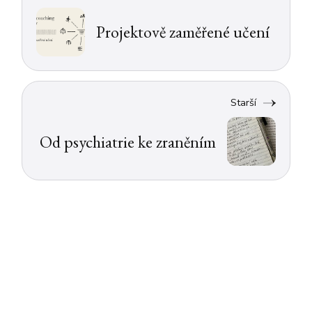
Projektově zaměřené učení
Starší
Od psychiatrie ke zraněním