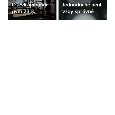
Otevírám nový
Jednoduché není
gym 23.3.
vždy správné
newsletter
newsletter
Máš pocit, že se
Co můžeme
nelepšíš? Přečti
kontrolovat?
si tohle
newsletter
newsletter