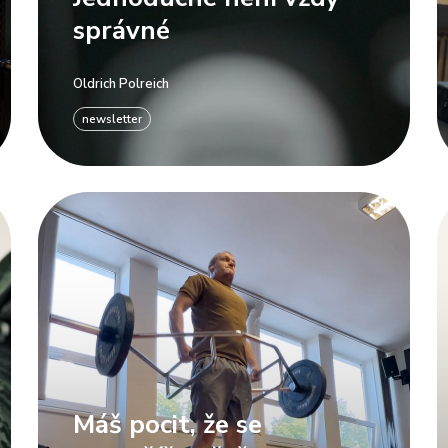
správné
Oldrich Polreich
newsletter
Máš pocit, že se