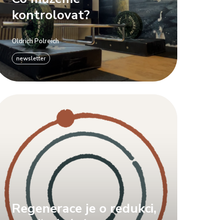
kontrolovat?
Oldrich Polreich
newsletter
Regenerace je o redukci,