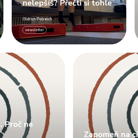
nelepšíš? Přečti si tohle
Oldrich Polreich
newsletter
. Proč ne
Zapomeň na cí