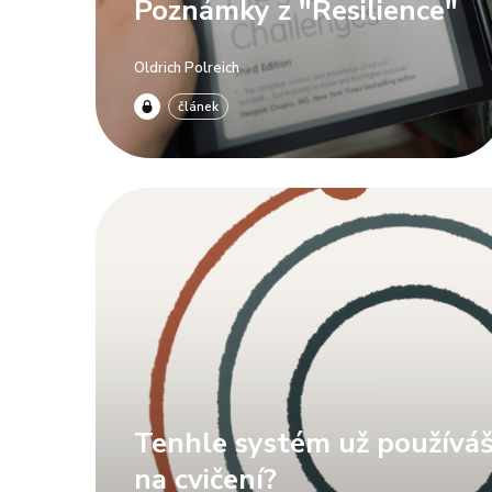
Poznámky z "Resilience"
Oldrich Polreich
článek
Tenhle systém už používáš
na cvičení?