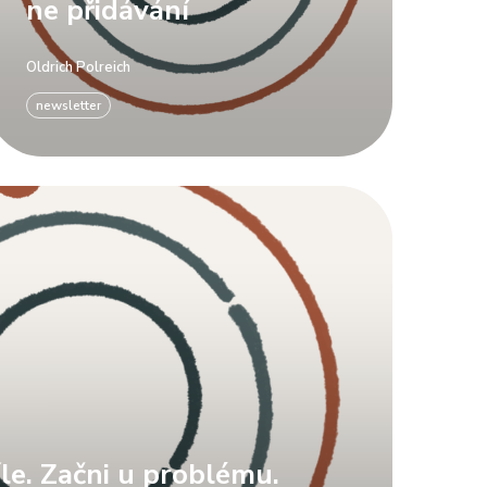
ne přidávání
Oldrich Polreich
newsletter
le. Začni u problému.