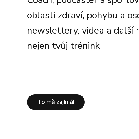
Coach, podcaster a sporto
oblasti zdraví, pohybu a o
newslettery, videa a další
nejen tvůj trénink!
To mě zajímá!