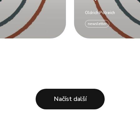
Oldrich Polreich
newsletter
Načíst další