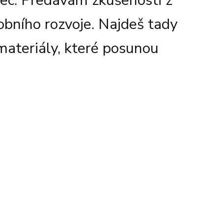
vec. Předávám zkušenosti z
sobního rozvoje. Najdeš tady
 materiály, které posunou