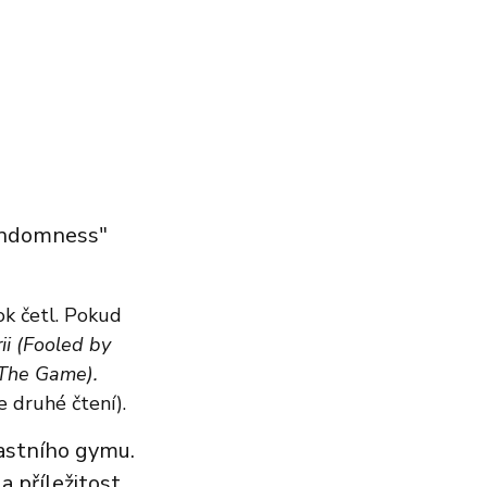
Randomness"
ok četl. Pokud
rii (Fooled by
 The Game).
e druhé čtení).
lastního gymu.
 příležitost.