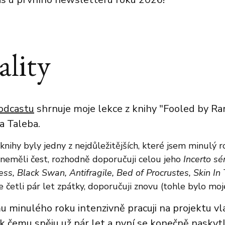
lity
podcastu
shrnuje moje lekce z knihy "Fooled by 
a Taleba.
knihy byly jedny z nejdůležitějších, které jsem minulý r
ě neměli čest, rozhodně doporučuji celou jeho
Incerto sé
s, Black Swan, Antifragile, Bed of Procrustes, Skin In
 četli pár let zpátky, doporučuji znovu (tohle bylo moj
 minulého roku intenzivně pracuji na projektu v
 k čemu spěju už pár let a nyní se konečně naskytla