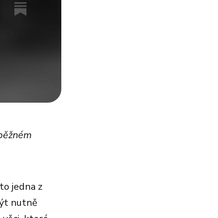
v běžném
to jedna z
ýt nutně