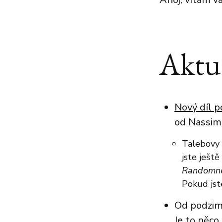
Aktua
Nový díl 
od Nassim
Talebovy 
jste ješt
Randomnes
Pokud jste
Od podzimu
Je to něco