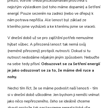
přežití, včetně třeba prozkoumávání prostředí s
nejistým výsledkem (od toho máme dopamin) a šetření
energií. Pouze sezením na zadnici (nebo ve dřepu) k
nám potrava nepřišla. Ale lenost byl základ ze
kterého jsme vycházeli a ke kterému jsme se vraceli.
V dnešní době už se pro zajištění potřeb nemusíme
hýbat vůbec. A přirozená lenost tak nemá svůj
(neméně přirozený) protipól nutnosti. Dokud si tu
nutnost nedodáme nějakým jiným způsobem. Nebuďte
na sebe tedy přísní.
Odsuzovat se za šetření energií
je jako odsuzovat se za to, že máme dvě ruce a
nohy.
Nechci tím říct, že se máme podvolit naší lenosti - tím
si v dnešní době uškodíme. Jen bychom ji neměli vnímat
jako něco nepřirozeného, čeho se ideálně chceme
zbavit protože tak nastavujeme nerealistické cíle.