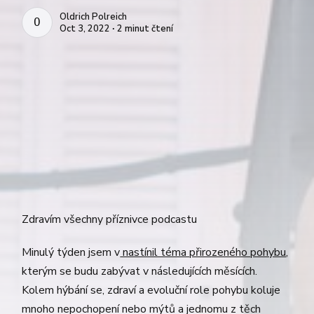
Oldrich Polreich
OLDRICH POLREICH
Oct 3, 2022 ∙ 2 minut čtení
Zdravím všechny příznivce podcastu
Minulý týden jsem v
nastínil téma přirozeného pohybu
,
kterým se budu zabývat v následujících měsících.
Kolem hýbání se, zdraví a evoluční role pohybu koluje
mnoho nepochopení nebo mýtů a jednomu z těch