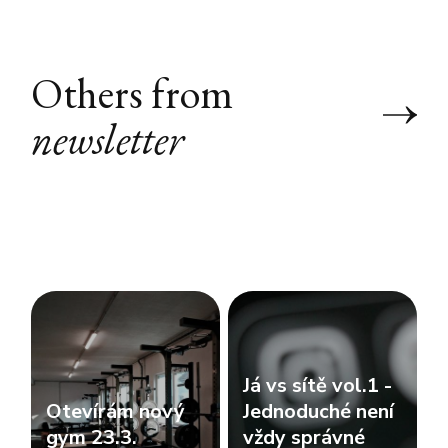
Others from
newsletter
Já vs sítě vol.1 -
Otevírám nový
Jednoduché není
gym 23.3.
vždy správné