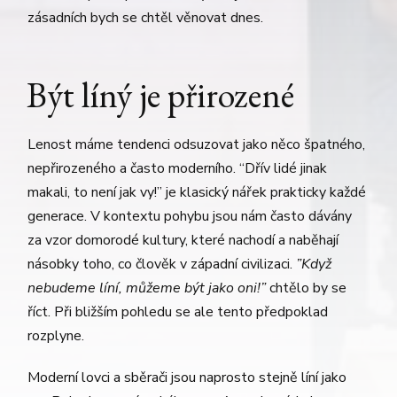
zásadních bych se chtěl věnovat dnes.
Být líný je přirozené
Lenost máme tendenci odsuzovat jako něco špatného,
nepřirozeného a často moderního. “Dřív lidé jinak
makali, to není jak vy!” je klasický nářek prakticky každé
generace. V kontextu pohybu jsou nám často dávány
za vzor domorodé kultury, které nachodí a naběhají
násobky toho, co člověk v západní civilizaci.
”Když
nebudeme líní, můžeme být jako oni!”
chtělo by se
říct. Při bližším pohledu se ale tento předpoklad
rozplyne.
Moderní lovci a sběrači jsou naprosto stejně líní jako