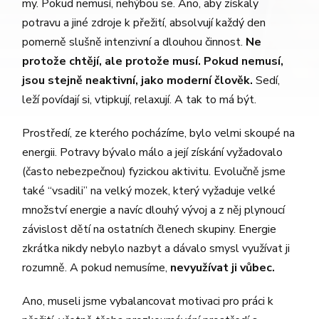
my. Pokud nemusí, nehýbou se. Ano, aby získaly
potravu a jiné zdroje k přežití, absolvují každý den
pomerně slušně intenzivní a dlouhou činnost.
Ne
protože chtějí, ale protože musí. Pokud nemusí,
jsou stejně neaktivní, jako moderní člověk.
Sedí,
leží povídají si, vtipkují, relaxují. A tak to má být.
Prostředí, ze kterého pocházíme, bylo velmi skoupé na
energii. Potravy bývalo málo a její získání vyžadovalo
(často nebezpečnou) fyzickou aktivitu. Evolučně jsme
také “vsadili” na velký mozek, který vyžaduje velké
množství energie a navíc dlouhý vývoj a z něj plynoucí
závislost dětí na ostatních členech skupiny. Energie
zkrátka nikdy nebylo nazbyt a dávalo smysl využívat ji
rozumně. A pokud nemusíme,
nevyužívat ji vůbec.
Ano, museli jsme vybalancovat motivaci pro práci k