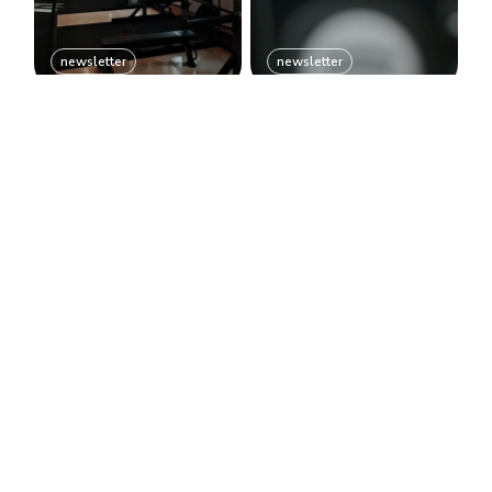
newsletter
newsletter
Máš pocit, že se
Co můžeme
nelepšíš? Přečti
kontrolovat?
si tohle
newsletter
newsletter