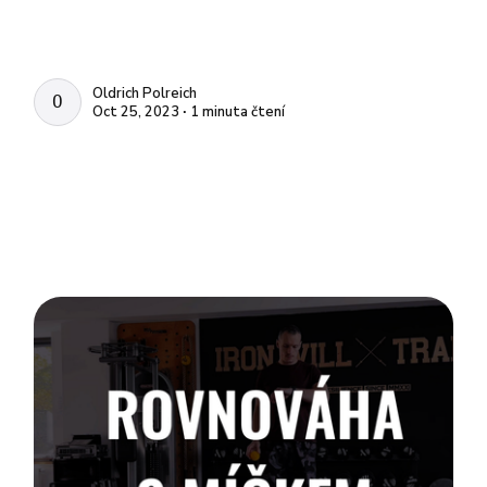
Oldrich Polreich
OLDRICH POLREICH
Oct 25, 2023 ∙ 1 minuta čtení