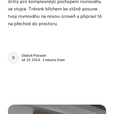
drilly pro komplexnější pochopení rovnováhy
ve stojce. Trénink břichem ke stěně posune
tvoji rovnováhu na novou úroveň a připraví tě
na přechod do prostoru.
Oldrich Polreich
OLDRICH POLREICH
Jul 10, 2024 ∙ 1 minuta čtení