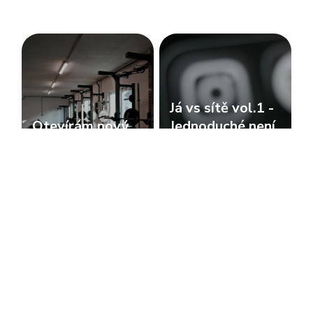
Já vs sítě vol.1 -
Otevírám nový
Jednoduché není
gym 23.3.
vždy správné
newsletter
newsletter
Máš pocit, že se
Co můžeme
nelepšíš? Přečti