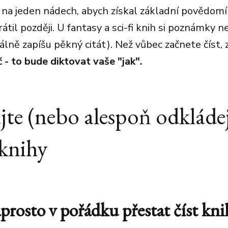
 na jeden nádech, abych získal základní povědomí
rátil později. U fantasy a sci-fi knih si poznámky
lně zapíšu pěkný citát). Než vůbec začnete číst, 
 - to bude diktovat vaše "jak".
te (nebo alespoň odkládej
 knihy
aprosto v pořádku přestat číst kni