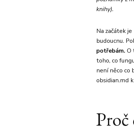
knihy).
Na začátek je
budoucnu. Pok
potřebám.
O t
toho, co fun
není něco co 
obsidian.md k
Proč 