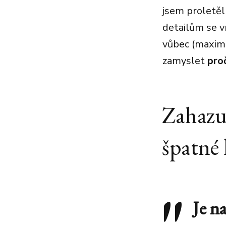
jsem proletěl
detailům se v
vůbec (maximá
zamyslet
proč
Zahazuj
špatné
Je n