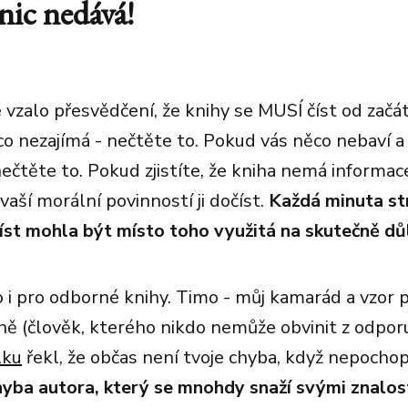
nic nedává!
 vzalo přesvědčení, že knihy se MUSÍ číst od začá
o nezajímá - nečtěte to. Pokud vás něco nebaví a 
ečtěte to. Pokud zjistíte, že kniha nemá informac
vaší morální povinností ji dočíst.
Každá minuta st
íst mohla být místo toho využitá na skutečně důl
o i pro odborné knihy. Timo - můj kamarád a vzor p
ně (člověk, kterého nikdo nemůže obvinit z odpor
lku
řekl, že občas není tvoje chyba, když nepocho
hyba autora, který se mnohdy snaží svými znalost