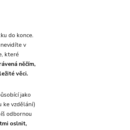
tku do konce.
nevidíte v
e, které
rávená něčím,
ežité věci.
ůsobící jako
u ke vzdělání)
píš odbornou
mi oslnit,