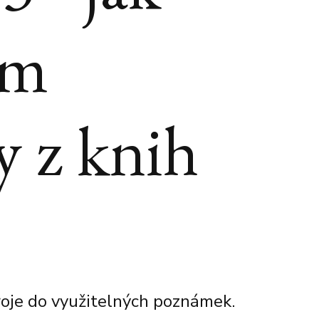
ám
 z knih
roje do využitelných poznámek.