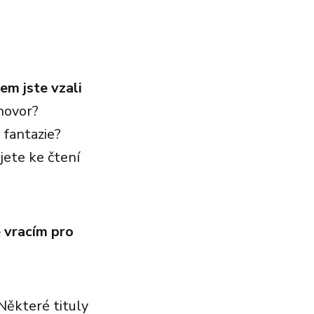
em jste vzali
hovor?
 fantazie?
jete ke čtení
 vracím pro
 Některé tituly