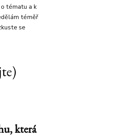
 o tématu a k
 nedělám téměř
zkuste se
te)
hu, která