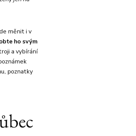
de měnit i v
sobte ho svým
oji a vybírání
a poznámek
nu, poznatky
vůbec