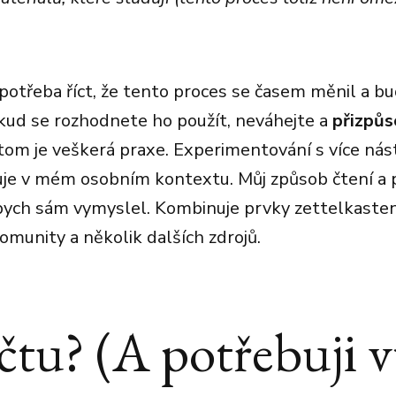
 potřeba říct, že tento proces se časem měnil a bu
ud se rozhodnete ho použít, neváhejte a
přizpů
om je veškerá praxe. Experimentování s více nástr
guje v mém osobním kontextu. Můj způsob čtení 
bych sám vymyslel. Kombinuje prvky zettelkaste
omunity a několik dalších zdrojů.
čtu? (A potřebuji 