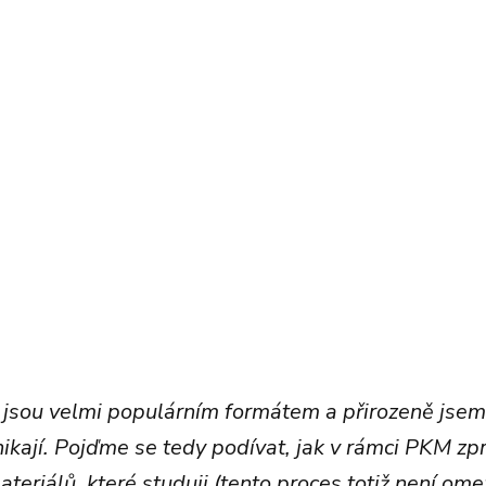
" jsou velmi populárním formátem a přirozeně jsem
znikají. Pojďme se tedy podívat, jak v rámci PKM z
eriálů, které studuji (tento proces totiž není ome