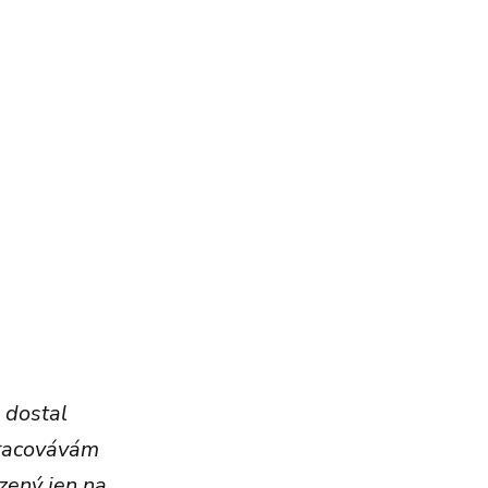
 dostal
pracovávám
zený jen na