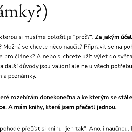
ámky?)
kterou si musíme položit je "proč?".
Za jakým účel
?
Možná se chcete něco naučit? Připravit se na po
e pro článek? A nebo si chcete užít výlet do světa
a další důvody jsou validní ale ne u všech potřebu
m a poznámky.
teré rozebírám donekonečna a ke kterým se stále
e. A mám knihy, které jsem přečetl jednou.
pohodě přečíst si knihu "jen tak". Ano, i naučnou.