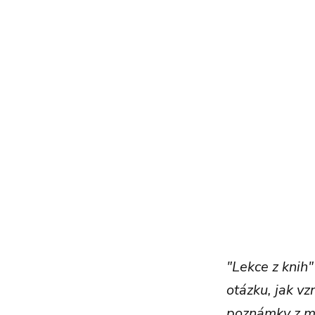
"Lekce z knih
otázku, jak v
poznámky z mat