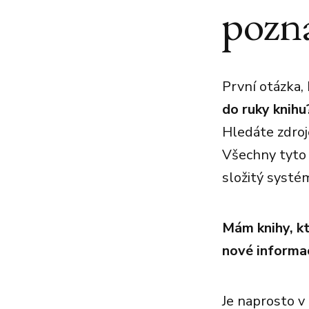
pozn
První otázka, 
do ruky knihu
Hledáte zdroj
Všechny tyto 
složitý systé
Mám knihy, k
nové informac
Je naprosto v 