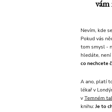
vám 
Nevím, kde se
Pokud vás něc
tom smysl - n
hledáte, není 
co nechcete č
A ano, platí t
lékař v Londý
v
Temném ta
knihu:
Je to c