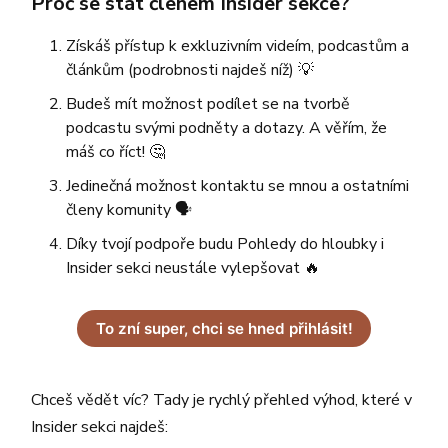
Proč se stát členem Insider sekce?
Získáš přístup k exkluzivním videím, podcastům a
článkům (podrobnosti najdeš níž) 💡
Budeš mít možnost podílet se na tvorbě
podcastu svými podněty a dotazy. A věřím, že
máš co říct! 🤔
Jedinečná možnost kontaktu se mnou a ostatními
členy komunity 🗣️
Díky tvojí podpoře budu Pohledy do hloubky i
Insider sekci neustále vylepšovat 🔥
To zní super, chci se hned přihlásit!
Chceš vědět víc? Tady je rychlý přehled výhod, které v
Insider sekci najdeš: